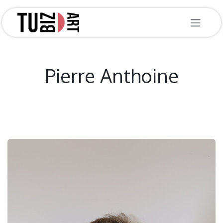
Se rendre au contenu
Pierre Anthoine